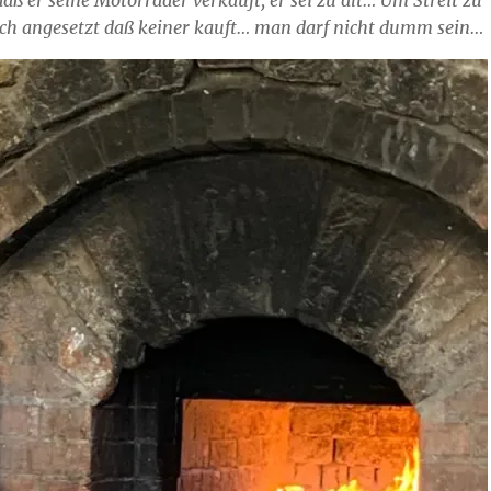
aß er seine Motorräder verkauft, er sei zu alt… Um Streit zu
och angesetzt daß keiner kauft… man darf nicht dumm sein…