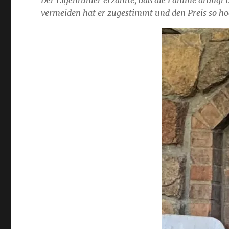
Der Eigentümer erzählte, daß die Familie drängt d
vermeiden hat er zugestimmt und den Preis so h