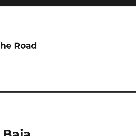
the Road
 Baja