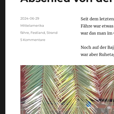
Veröffentlicht
2024-06-29
Seit dem letzten
am
Kategorien
Mittelamerika
Fähre war etwas 
Schlagwörter
fähre
,
Festland
,
Strand
war das man im 
zu
5 Kommentare
Abschied
Noch auf der Ba
von
war aber Ruheta
der
Baja