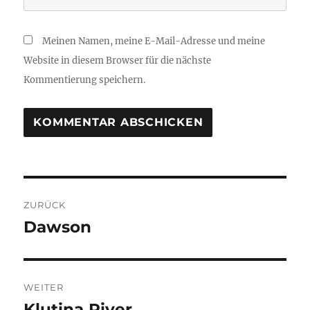
Meinen Namen, meine E-Mail-Adresse und meine
Website in diesem Browser für die nächste
Kommentierung speichern.
Beitrags-
ZURÜCK
Navigation
Dawson
Vorheriger
Beitrag:
WEITER
Klutina River
Nächster