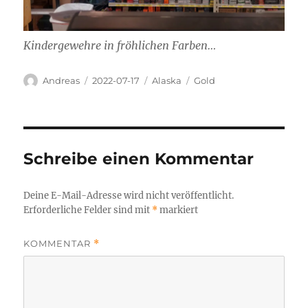
Kindergewehre in fröhlichen Farben…
Autor
Veröffentlicht
Kategorien
Schlagwörter
Andreas
2022-07-17
Alaska
Gold
am
Schreibe einen Kommentar
Deine E-Mail-Adresse wird nicht veröffentlicht.
Erforderliche Felder sind mit
*
markiert
KOMMENTAR
*