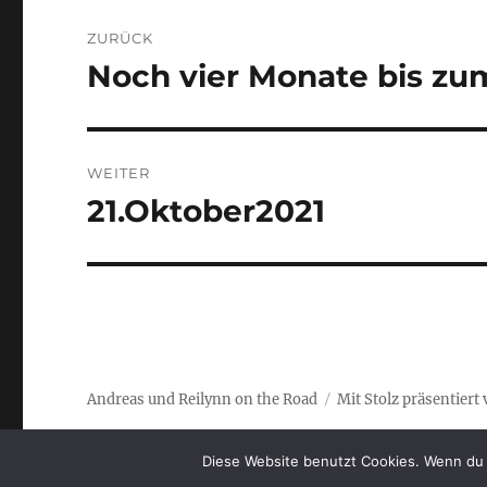
Beitrags-
ZURÜCK
Navigation
Noch vier Monate bis zum
Vorheriger
Beitrag:
WEITER
21.Oktober2021
Nächster
Beitrag:
Andreas und Reilynn on the Road
Mit Stolz präsentier
Diese Website benutzt Cookies. Wenn du 