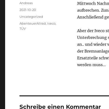
Autor
Andreas
Mittwoch Nachm
Veröffentlicht
2021-10-20
aufbrechen. Zun
am
Kategorien
Uncategorized
Anschließend ge
Schlagwörter
AbenteuerAllrad
,
iveco
,
TÜV
Aber der Iveco 
Unterbrechung s
an.. und wieder
der Bremsanlage
Ersatzteile schw
werden muss…
Schreibe einen Kommentar