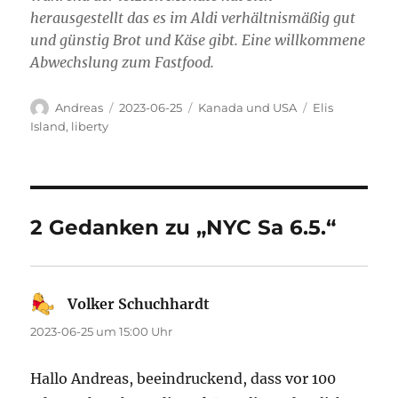
herausgestellt das es im Aldi verhältnismäßig gut
und günstig Brot und Käse gibt. Eine willkommene
Abwechslung zum Fastfood.
Autor
Veröffentlicht
Kategorien
Schlagwörter
Andreas
2023-06-25
Kanada und USA
Elis
am
Island
,
liberty
2 Gedanken zu „NYC Sa 6.5.“
Volker Schuchhardt
sagt:
2023-06-25 um 15:00 Uhr
Hallo Andreas, beeindruckend, dass vor 100