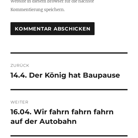
Website in diesem Browser für die nächste
Kommentierung speichern.
Beitrags-
ZURÜCK
Navigation
14.4. Der König hat Baupause
Vorheriger
Beitrag:
WEITER
16.04. Wir fahrn fahrn fahrn
Nächster
Beitrag:
auf der Autobahn