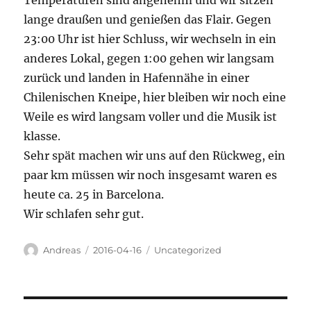
Temperaturen sind angenehm und wir sitzen
lange draußen und genießen das Flair. Gegen
23:00 Uhr ist hier Schluss, wir wechseln in ein
anderes Lokal, gegen 1:00 gehen wir langsam
zurück und landen in Hafennähe in einer
Chilenischen Kneipe, hier bleiben wir noch eine
Weile es wird langsam voller und die Musik ist
klasse.
Sehr spät machen wir uns auf den Rückweg, ein
paar km müssen wir noch insgesamt waren es
heute ca. 25 in Barcelona.
Wir schlafen sehr gut.
Autor
Veröffentlicht
Kategorien
Andreas
2016-04-16
Uncategorized
am