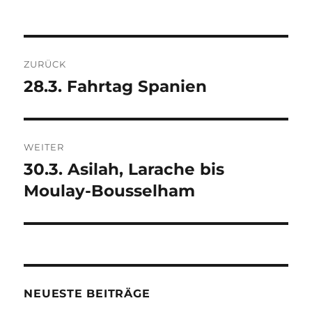
Beitrags-
ZURÜCK
Navigation
28.3. Fahrtag Spanien
Vorheriger
Beitrag:
WEITER
30.3. Asilah, Larache bis
Nächster
Beitrag:
Moulay-Bousselham
NEUESTE BEITRÄGE