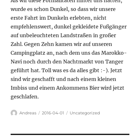
Als wir diese Formalitäten hinter uns hatten,
wurde es schon Dunkel, so dass wir unsere
erste Fahrt im Dunkeln erlebten, nicht
empfehlenswert, dunkel gekleidete Fußgänger
auf unbeleuchteten Landstraßen in großer
Zahl. Gegen Zehn kamen wir auf unseren
Campingplatz an, nach dem uns das Marokko-
Navi noch durch den Nachtmarkt von Tanger
geführt hat. Toll was es da alles gibt :-). Jetzt
sind wir geschafft und nach einem kleinen
Imbiss und einem Ankommens Bier wird jetzt
geschlafen.
Autor
Veröffentlicht
Kategorien
Andreas
2016-04-01
Uncategorized
am