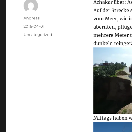
Achakar über: A
Auf der Strecke 
Autor
Andreas
vom Meer, wie im
Veröffentlicht
2016-04-01
abernten, pflüge
am
Kategorien
Uncategorized
mehrere Meter t
dunkeln reingerä
Mittags haben w