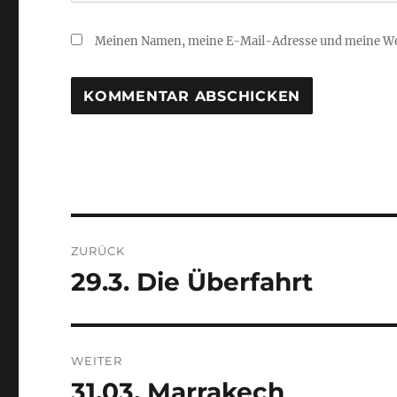
Meinen Namen, meine E-Mail-Adresse und meine Web
Beitrags-
ZURÜCK
Navigation
29.3. Die Überfahrt
Vorheriger
Beitrag:
WEITER
31.03. Marrakech
Nächster