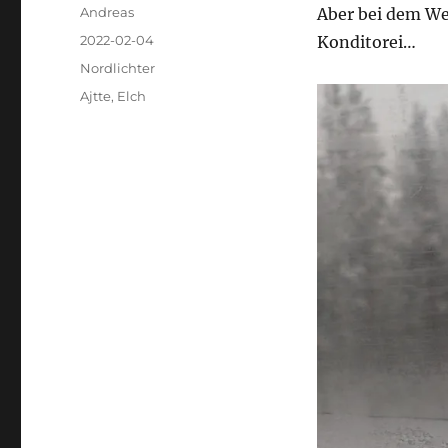
Autor
Andreas
Aber bei dem Wet
Veröffentlicht
2022-02-04
Konditorei…
am
Kategorien
Nordlichter
Schlagwörter
Ajtte
,
Elch