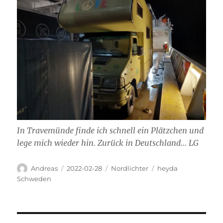
In Travemünde finde ich schnell ein Plätzchen und
lege mich wieder hin. Zurück in Deutschland… LG
Autor
Veröffentlicht
Kategorien
Schlagwörter
Andreas
2022-02-28
Nordlichter
heyda
am
Schweden