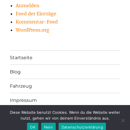
Anmelden
Feed der Einträge
Kommentar-Feed
WordPress.org
Startseite
Blog
Fahrzeug
Impressum
Diese Website benutzt Cookies. Wenn du die Website weiter
nutzt, gehen wir von deinem Einverständnis aus.
Andreas und Reilynn on the Road
Mit Stolz präsentiert
von WordPress
OK
Nein
Datenschutzerklärung