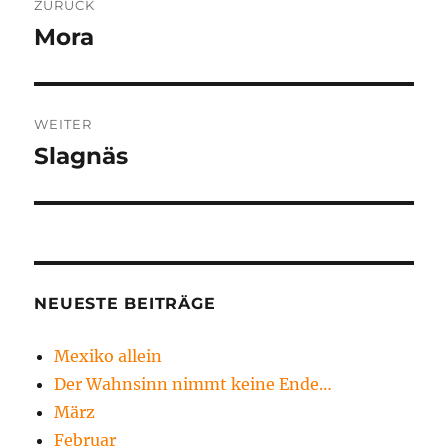
ZURÜCK
Navigation
Mora
Vorheriger
Beitrag:
WEITER
Slagnäs
Nächster
Beitrag:
NEUESTE BEITRÄGE
Mexiko allein
Der Wahnsinn nimmt keine Ende…
März
Februar